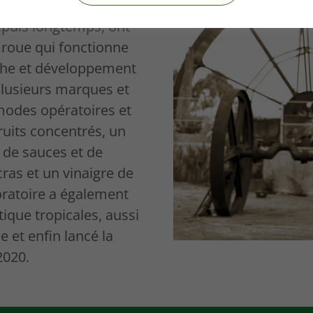
epuis longtemps, ont
a roue qui fonctionne
rche et développement
plusieurs marques et
modes opératoires et
ruits concentrés, un
 de sauces et de
ras et un vinaigre de
ratoire a également
ique tropicales, aussi
 et enfin lancé la
2020.