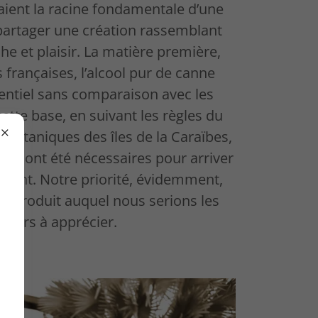
aient la racine fondamentale d’une
artager une création rassemblant
he et plaisir. La matière première,
 françaises, l’alcool pur de canne
tentiel sans comparaison avec les
cette base, en suivant les règles du
s botaniques des îles de la Caraïbes,
nt ont été nécessaires pour arriver
aisant. Notre priorité, évidemment,
un produit auquel nous serions les
miers à apprécier.