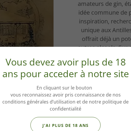
amateurs de gin, ét
idée commune de p
inspiration, recherc
unique aux Antilles
offrait déjà un po
autres alcools. Sur 
gin, en s’inspirant de
Vous devez avoir plus de 18
2 ans de développeme
ans pour acceder à notre site
à un résultat satisf
était de fabriquer 
En cliquant sur le bouton
pre
vous reconnaissez avoir pris connaissance de nos
conditions générales d’utilisation et de notre politique de
confidentialité
J'AI PLUS DE 18 ANS